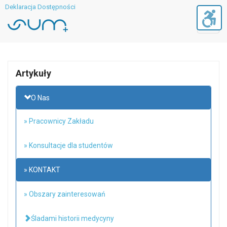
Deklaracja Dostępności
Toggl
navig
Artykuły
O Nas
» Pracownicy Zakładu
» Konsultacje dla studentów
» KONTAKT
» Obszary zainteresowań
Śladami historii medycyny